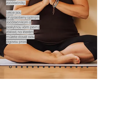
začátečníky.
Lekce jsou
přizpůsobeny úplným
začátečníkům a
poskytnou vám pevný
základ, na kterém
můžete stavět svou
jógovou praxi.