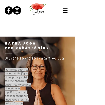
HATHA JÓGA
PRO ZAČÁTEČNÍKY
Úterý 16:30 - 17:30 |
Káťa Trvajová
Přemýšlíte o tom, že
byste začali s jógou,
ale nejste si jisti, kde
začít? A nebo se ke
cvičení jógy vracíte po
dlouhé době
a potřebujete začít
zlehka a postupně?
Přidejte se k nám na
hatha jógu
pro