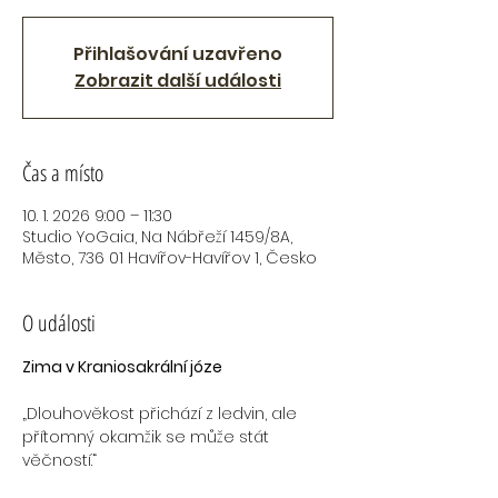
Přihlašování uzavřeno
Zobrazit další události
Čas a místo
10. 1. 2026 9:00 – 11:30
Studio YoGaia, Na Nábřeží 1459/8A,
Město, 736 01 Havířov-Havířov 1, Česko
O události
Zima v Kraniosakrální józe
„Dlouhověkost přichází z ledvin, ale 
přítomný okamžik se může stát 
věčností.“