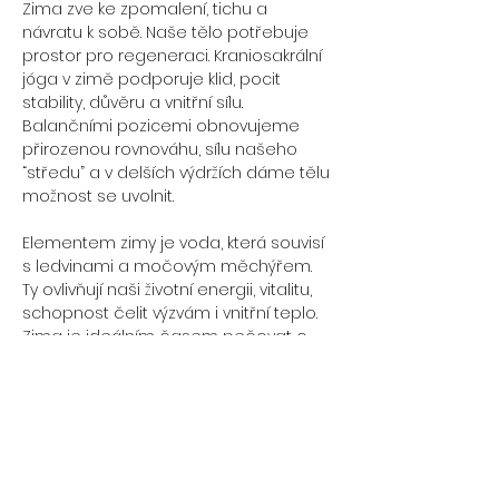
Zima zve ke zpomalení, tichu a 
návratu k sobě. Naše tělo potřebuje 
prostor pro regeneraci. Kraniosakrální 
jóga v zimě podporuje klid, pocit 
stability, důvěru a vnitřní sílu. 
Balančními pozicemi obnovujeme 
přirozenou rovnováhu, sílu našeho 
“středu” a v delších výdržích dáme tělu 
možnost se uvolnit. 
Elementem zimy je voda, která souvisí 
s ledvinami a močovým měchýřem. 
Ty ovlivňují naši životní energii, vitalitu, 
schopnost čelit výzvám i vnitřní teplo. 
Zima je ideálním časem pečovat o 
ledviny, kosti a bedra - zazdrojovat je 
teplem, vhodným jídlem, spánkem a 
svým vnitřním klidem. Podle Tradiční 
čínské medicíny jsou ledviny zdrojem 
naší životní energie. Pokud se s ní 
naučíme zacházet, nevyčerpáme se 