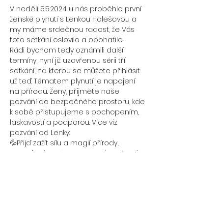
V neděli 5.5.2024 u nás proběhlo první 
ženské plynutí s Lenkou Holešovou a 
my máme srdečnou radost, že Vás 
toto setkání oslovilo a obohatilo. 
Rádi bychom tedy oznámili další 
termíny, nyní již uzavřenou sérii tří 
setkání, na kterou se můžete přihlásit 
už teď. Tématem plynutí je napojení 
na přírodu. Ženy, přijměte naše 
pozvání do bezpečného prostoru, kde 
k sobě přistupujeme s pochopením, 
laskavostí a podporou. Více viz 
pozvání od Lenky:
💦Přijď zažít sílu a magií přírody, 
propojení se stromy, s matkou Zemí, 
se vzduchem, se živly.
🗝Pojď se otevřít všem radostem, 
veškerému životu v tobě.
🌳Přijď procítit jaké to je, být součástí 
toho všeho života, který je kolem nás.
Zvu Tě do propojení se stromy, 