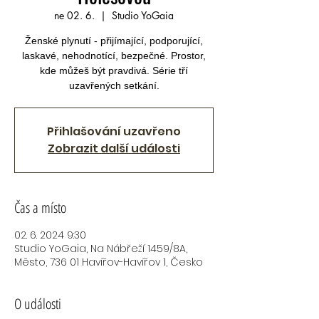
ne 02. 6.
  |  
Studio YoGaia
Ženské plynutí - přijímající, podporující,
laskavé, nehodnotící, bezpečné. Prostor,
kde můžeš být pravdivá. Série tří
uzavřených setkání.
Přihlašování uzavřeno
Zobrazit další události
Čas a místo
02. 6. 2024 9:30
Studio YoGaia, Na Nábřeží 1459/8A,
Město, 736 01 Havířov-Havířov 1, Česko
O události