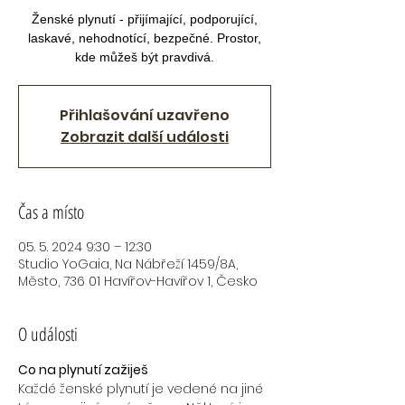
Ženské plynutí - přijímající, podporující,
laskavé, nehodnotící, bezpečné. Prostor,
kde můžeš být pravdivá.
Přihlašování uzavřeno
Zobrazit další události
Čas a místo
05. 5. 2024 9:30 – 12:30
Studio YoGaia, Na Nábřeží 1459/8A,
Město, 736 01 Havířov-Havířov 1, Česko
O události
Co na plynutí zažiješ
Každé ženské plynutí je vedené na jiné 