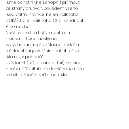
jsme ochotni (ne schopni) přijmout 
ze strany druhých. Základem všeho 
jsou vnitřní hranice: nejen, kolik toho 
DOKÁŽU, ale i kolik toho CHCI zvládnout. 
A co nechci.
Nechtění je tím tichým, vnitřním 
hlasem intuice, neslyšně 
vzdychnoucím před "Jasně, zařídím 
to." Nechtění je vnitřním ehhhh před 
"Ale nic, v pohodě."
Uvědomit (si!) a stanovit (si!) hranice 
není v naší kultuře nic lehkého. A může 
to být i pěkně nepříjemné. Ale 
nepříjemné je taky cítit úzkost z toho, 
když kývnu na něco, do čeho se mi 
vůbec nechce, protože už toho mám 
dost. Když se pak snažím někomu 
nebo něčemu vyhýbat, protože to 
nechci (nebo spíše neumím ?) říct 
narovinu?
Když se ale vymezíme - zřetelně, 