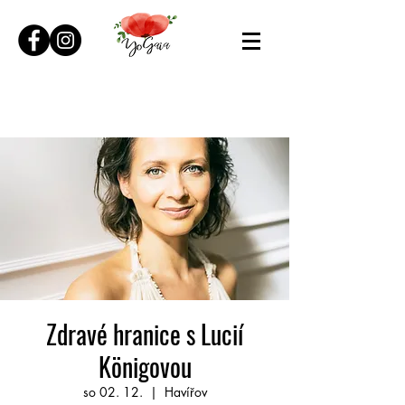
Zdravé hranice s Lucií
Königovou
so 02. 12.
  |  
Havířov