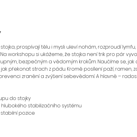
y
ojka, prospívají tělu i mysli: uleví nohám, rozproudí lymfu, p
Na workshopu si ukážeme, že stojka není trik pro pár vyvol
tupným, bezpečným a vědomým krokům. Naučíme se, jak do 
 a jak překonat strach z pádu. Kromě posílení paží, ramen, 
la, prevenci zranění a zvýšení sebevědomí. A hlavně – rado
upu do stojky
a hlubokého stabilizačního systému
stabilní pozice