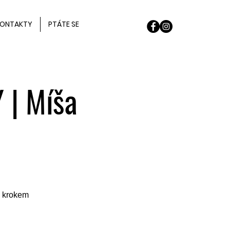
ONTAKTY
PTÁTE SE
 | Míša
a krokem