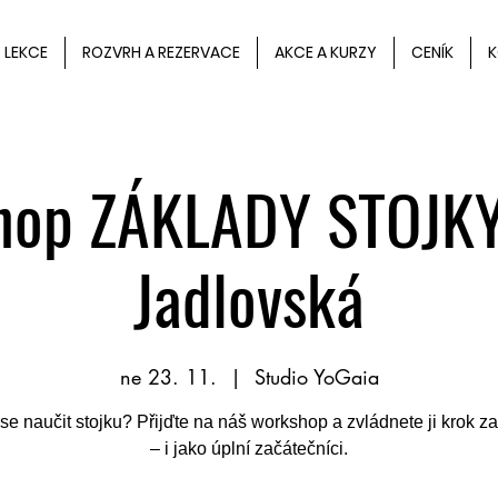
LEKCE
ROZVRH A REZERVACE
AKCE A KURZY
CENÍK
K
op ZÁKLADY STOJKY
Jadlovská
ne 23. 11.
  |  
Studio YoGaia
se naučit stojku? Přijďte na náš workshop a zvládnete ji krok z
– i jako úplní začátečníci.