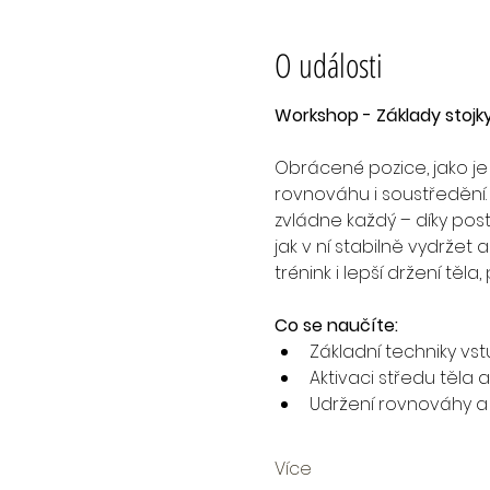
O události
Workshop - Základy stojk
Obrácené pozice, jako je st
rovnováhu i soustředění. 
zvládne každý – díky pos
jak v ní stabilně vydržet
trénink i lepší držení tě
Co se naučíte:
Základní techniky vst
Aktivaci středu těla 
Udržení rovnováhy a 
Více