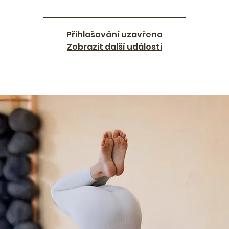
Přihlašování uzavřeno
Zobrazit další události