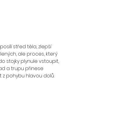
osílí střed těla, zlepší 
ených, ale proces, který 
stojky plynule vstoupit, 
zad a trupu přinese 
st z pohybu hlavou dolů.