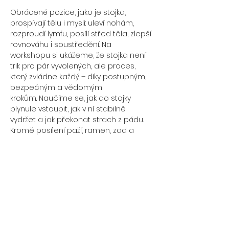
Obrácené pozice, jako je stojka, 
prospívají tělu i mysli: uleví nohám, 
rozproudí lymfu, posílí střed těla, zlepší 
rovnováhu i soustředění. Na 
workshopu si ukážeme, že stojka není 
trik pro pár vyvolených, ale proces, 
který zvládne každý – díky postupným, 
bezpečným a vědomým 
krokům. Naučíme se, jak do stojky 
plynule vstoupit, jak v ní stabilně 
vydržet a jak překonat strach z pádu. 
Kromě posílení paží, ramen, zad a 
trupu přinese trénink i lepší držení těla, 
prevenci zranění a zvýšení 
sebevědomí. A hlavně – radost z 
pohybu hlavou dolů.
Co se naučíte:
Základní techniky vstupu do stojky
Aktivaci středu těla a hlubokého 
stabilizačního systému