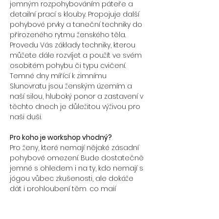
jemným rozpohybováním páteře a 
detailní prací s klouby. Propojuje další 
pohybové prvky a taneční techniky do 
přirozeného rytmu ženského těla. 
Provedu Vás základy techniky, kterou 
můžete dále rozvíjet a použít ve svém 
osobitém pohybu či typu cvičení. 
Temné dny mířící k zimnímu 
Slunovratu jsou ženským územím a 
naší silou, hluboký ponor a zastavení v 
těchto dnech je důležitou výživou pro 
naši duši.
Pro koho je workshop vhodný?
Pro ženy, které nemají nějaké zásadní 
pohybové omezení. Bude dostatečně 
jemné s ohledem i na ty, kdo nemají s 
jógou vůbec zkušenosti, ale dokáže 
dát i prohloubení těm, co mají 
jógovou praxi. 