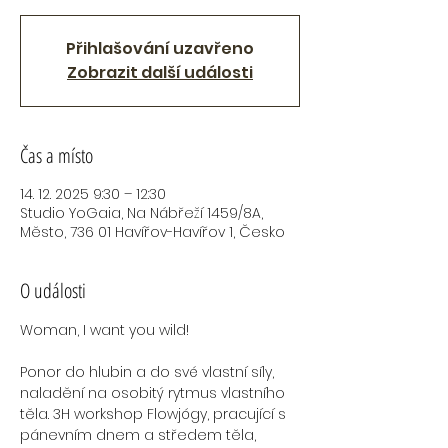
Přihlašování uzavřeno
Zobrazit další události
Čas a místo
14. 12. 2025 9:30 – 12:30
Studio YoGaia, Na Nábřeží 1459/8A,
Město, 736 01 Havířov-Havířov 1, Česko
O události
Woman, I want you wild! 
Ponor do hlubin a do své vlastní síly, 
naladění na osobitý rytmus vlastního 
těla. 3H workshop Flowjógy, pracující s 
pánevním dnem a středem těla, 