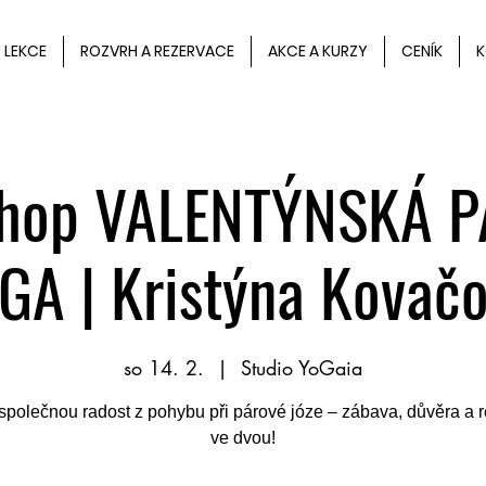
LEKCE
ROZVRH A REZERVACE
AKCE A KURZY
CENÍK
K
hop VALENTÝNSKÁ 
GA | Kristýna Kovač
so 14. 2.
  |  
Studio YoGaia
 společnou radost z pohybu při párové józe – zábava, důvěra a 
ve dvou!