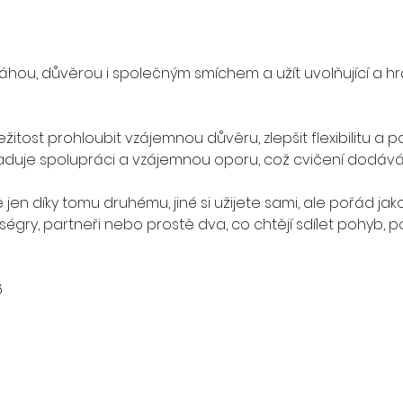
ováhou, důvěrou i společným smíchem a užít uvolňující a h
ežitost prohloubit vzájemnou důvěru, zlepšit flexibilitu a po
žaduje spolupráci a vzájemnou oporu, což cvičení dodává
jen díky tomu druhému, jiné si užijete sami, ale pořád jak
 ségry, partneři nebo prostě dva, co chtějí sdílet pohyb,
6