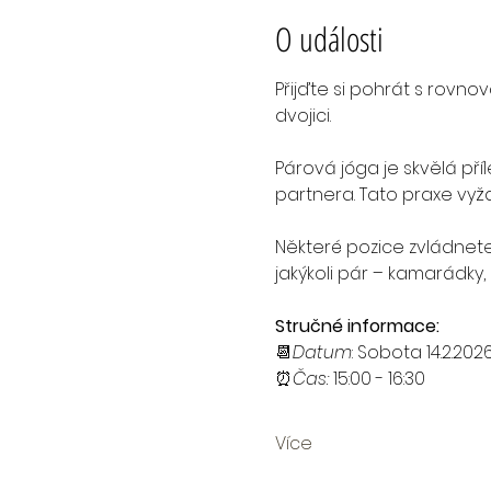
O události
Přijďte si pohrát s rovn
dvojici.
Párová jóga je skvělá příl
partnera. Tato praxe vy
Některé pozice zvládnete 
jakýkoli pár – kamarádky,
Stručné informace:
📆
Datum
: Sobota 14.2.202
⏰
Čas:
 15:00 - 16:30
Více