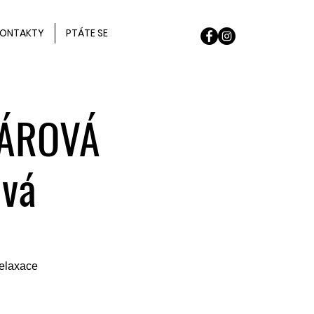
ONTAKTY
PTÁTE SE
PÁROVÁ
ová
relaxace