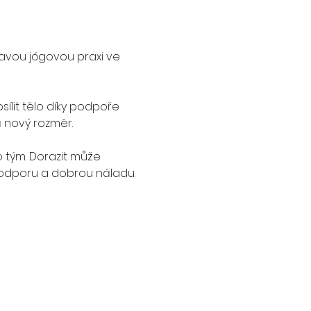
ravou jógovou praxi ve 
sílit tělo díky podpoře 
 nový rozměr.
o tým. Dorazit může 
 podporu a dobrou náladu.