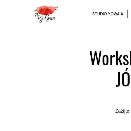
STUDIO YOGAIA
Works
JÓ
Zažijte