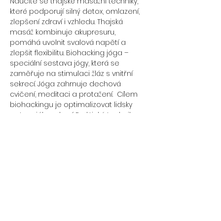
Naučíte se thajské masážní techniky, 
které podporují silný detox, omlazení, 
zlepšení zdraví i vzhledu. Thajská 
masáž kombinuje akupresuru, 
pomáhá uvolnit svalová napětí a 
zlepšit flexibilitu. Biohacking jóga – 
speciální sestava jógy, která se 
zaměřuje na stimulaci žláz s vnitřní 
sekrecí. Jóga zahrnuje dechová 
cvičení, meditaci a protažení.  Cílem 
biohackingu je optimalizovat lidsky 
potenciál a zdraví. Praktické techniky a 
postupy pro dosažení vnitřního klidu a 
snížení stresu. Celkově se budete cítit 
lépe. Čekají Vás praktické rady a tipy 
na každý den. 
Po workshopu bude možnost 
zakoupení produktů N Medical za 
zvýhodněné ceny (kyselina 
hyaluronová, probiotika, NMN a další).
Cena workshopu: 450 Kč 
Datum a čas: Sobota 5.10., 9:00-12:00 