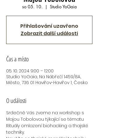
so 05. 10.
  |  
Studio YoGaia
Přihlašování uzavřeno
Zobrazit další události
Čas a místo
05. 10. 2024 9:00 – 12:00
Studio YoGaia, Na Nábřeží 1459/8A,
Město, 736 01 Havířov-Havířov 1, Česko
O události
Srdečně Vás zveme na workshop s 
Majou Tobolovou týkající se tématu 
Rituály omlazení biohacking a thajské 
techniky.