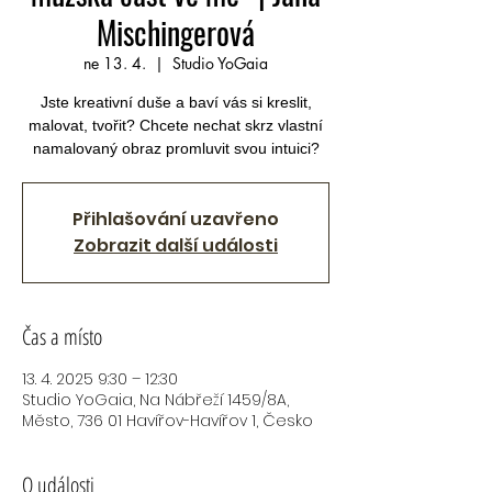
Mischingerová
ne 13. 4.
  |  
Studio YoGaia
Jste kreativní duše a baví vás si kreslit,
malovat, tvořit? Chcete nechat skrz vlastní
namalovaný obraz promluvit svou intuici?
Přihlašování uzavřeno
Zobrazit další události
Čas a místo
13. 4. 2025 9:30 – 12:30
Studio YoGaia, Na Nábřeží 1459/8A,
Město, 736 01 Havířov-Havířov 1, Česko
O události