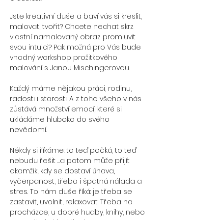
Jste kreativní duše a baví vás si kreslit, 
malovat, tvořit? Chcete nechat skrz 
vlastní namalovaný obraz promluvit 
svou intuici? Pak možná pro Vás bude 
vhodný workshop prožitkového 
malování s Janou Mischingerovou.
Každý máme nějakou práci, rodinu, 
radosti i starosti. A z toho všeho v nás 
zůstává množství emocí, které si 
ukládáme hluboko do svého 
nevědomí. 
Někdy si říkáme: to teď počká, to teď 
nebudu řešit …a potom může přijít 
okamžik, kdy se dostaví únava, 
vyčerpanost, třeba i špatná nálada a 
stres. To nám duše říká: je třeba se 
zastavit, uvolnit, relaxovat. Třeba na 
procházce, u dobré hudby, knihy, nebo 