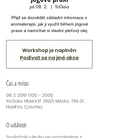
pá 08. 2.
  |  
YoGaia
Přijď se dozvědět základní informace o
aromaterapii, jak ji využít během jógové
praxe a namíchat si vlastní pleťový olej
Workshop je naplněn
Podívat se na jiné akce
Čas a místo
08. 2. 2019 17:00 – 20:00
YoGaia, Hlavní tř. 260/1, Město, 736 01
Havířov, Czechia
O události
Společně v kruhu se seznámíme s 