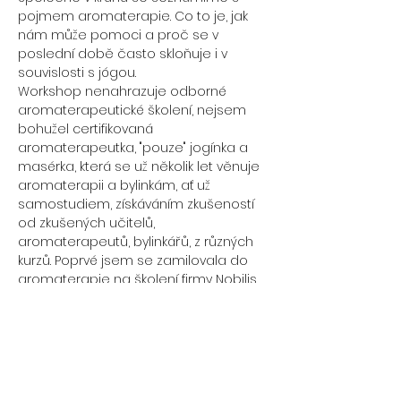
pojmem aromaterapie. Co to je, jak 
nám může pomoci a proč se v 
poslední době často skloňuje i v 
souvislosti s jógou. 
Workshop nenahrazuje odborné 
aromaterapeutické školení, nejsem 
bohužel certifikovaná 
aromaterapeutka, "pouze" jogínka a 
masérka, která se už několik let věnuje 
aromaterapii a bylinkám, ať už 
samostudiem, získáváním zkušeností 
od zkušených učitelů, 
aromaterapeutů, bylinkářů, z různých 
kurzů. Poprvé jsem se zamilovala do 
aromaterapie na školení firmy Nobilis 
Tilia před pěti lety a od té doby ji 
využívám v podstatě denně, když ne 
doma, tak na masážích. Workshop 
slouží k předání základních informací a 
ke společnému tvoření v kruhu, 
během kterého si namícháte olej 