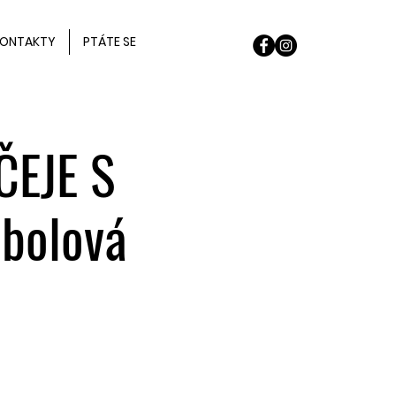
ONTAKTY
PTÁTE SE
ČEJE S
bolová