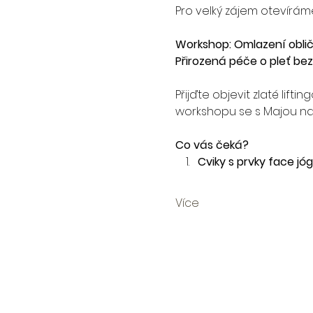
Pro velký zájem otevíráme 
Workshop: Omlazení obliče
Přirozená péče o pleť bez
Přijďte objevit zlaté lift
workshopu se s Majou na
Co vás čeká?
Cviky s prvky face jó
Více