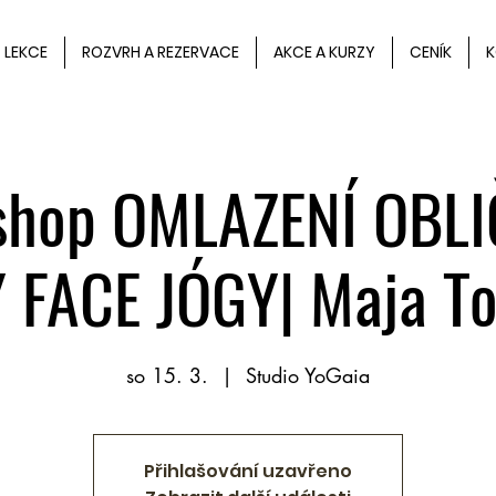
LEKCE
ROZVRH A REZERVACE
AKCE A KURZY
CENÍK
K
hop OMLAZENÍ OBLI
 FACE JÓGY| Maja To
so 15. 3.
  |  
Studio YoGaia
Přihlašování uzavřeno