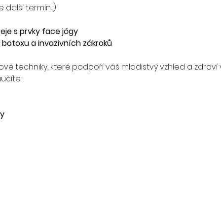
další termín :)
je s prvky face jógy
 botoxu a invazivních zákroků
ingové techniky, které podpoří váš mladistvý vzhled a zdrav
učíte:
gy