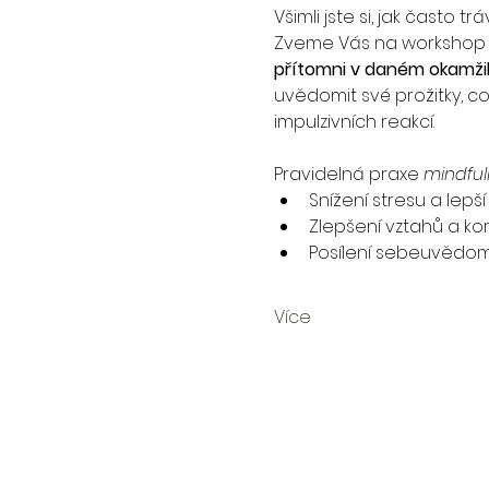
Všimli jste si, jak často
Zveme Vás na workshop
přítomni v daném okamžik
uvědomit své prožitky, c
impulzivních reakcí.
Pravidelná praxe 
mindful
Snížení stresu a lepš
Zlepšení vztahů a ko
Posílení sebeuvědo
Více