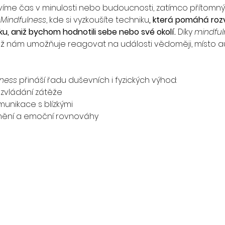
 trávíme čas v minulosti nebo budoucnosti, zatímco přítom
 
Mindfulness
, kde si vyzkoušíte techniku
, která pomáhá rozv
u, aniž bychom hodnotili sebe nebo své okolí.
 Díky 
mindful
ož nám umožňuje reagovat na události vědoměji, místo a
ness
 přináší řadu duševních i fyzických výhod:
í zvládání zátěže
munikace s blízkými
mění a emoční rovnováhy