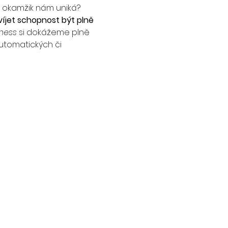
ný okamžik nám uniká?
íjet schopnost být plně 
ness
 si dokážeme plně 
utomatických či 