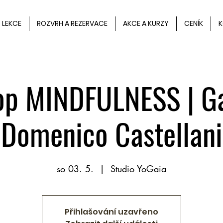
LEKCE
ROZVRH A REZERVACE
AKCE A KURZY
CENÍK
K
p MINDFULNESS | Ga
Domenico Castellani
so 03. 5.
  |  
Studio YoGaia
Přihlašování uzavřeno