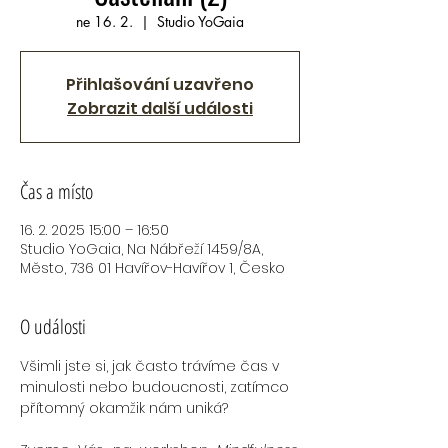
ne 16. 2.
  |  
Studio YoGaia
Přihlašování uzavřeno
Zobrazit další události
Čas a místo
16. 2. 2025 15:00 – 16:50
Studio YoGaia, Na Nábřeží 1459/8A,
Město, 736 01 Havířov-Havířov 1, Česko
O události
Všimli jste si, jak často trávíme čas v 
minulosti nebo budoucnosti, zatímco 
přítomný okamžik nám uniká?