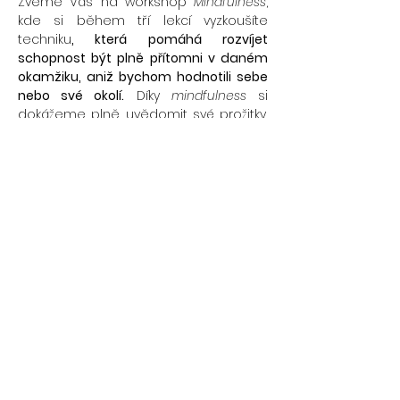
Zveme Vás na workshop 
Mindfulness
, 
kde si během tří lekcí vyzkoušíte 
techniku
, která pomáhá rozvíjet 
schopnost být plně přítomni v daném 
okamžiku, aniž bychom hodnotili sebe 
nebo své okolí.
 Díky 
mindfulness
 si 
dokážeme plně uvědomit své prožitky, 
což nám umožňuje reagovat na 
události vědoměji, místo 
automatických či impulzivních reakcí.
Pravidelná praxe 
mindfulness
 přináší 
řadu duševních i fyzických výhod:
Více