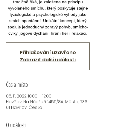
tradičně říká, je založena na principu
vyvolaného smíchu, který poskytuje stejné
fyziologické a psychologické výhody jako
smích spontánní. Unikátní koncept, který
spojuje jednoduchý zdravý pohyb, smícho-
cviky, jógové dýchání, hraní her i relaxaci.
Přihlašování uzavřeno
Zobrazit další události
Čas a místo
05. 11. 2022 10:00 – 12:00
Havířov, Na Nábřeží 1459/8A, Město, 736
01 Havířov, Česko
O události