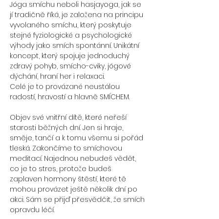
Jóga smíchu neboli hasjayoga, jak se 
jí tradičně říká, je založena na principu 
vyvolaného smíchu, který poskytuje 
stejné fyziologické a psychologické 
výhody jako smích spontánní. Unikátní 
koncept, který spojuje jednoduchý 
zdravý pohyb, smícho-cviky, jógové 
dýchání, hraní her i relaxaci.
Celé je to provázané neustálou 
Objev své vnitřní dítě, které neřeší 
starosti běžných dní. Jen si hraje, 
směje, tančí a k tomu všemu si pořád 
tleská. Zakončíme to smíchovou 
meditací. Najednou nebudeš vědět, 
co je to stres, protože budeš 
zaplaven hormony štěstí, které tě 
mohou provázet ještě několik dní po 
akci. Sám se přijď přesvědčit, že smích 