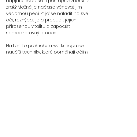
napjaté nebo se ti postupně zhoršuje 
zrak? Možná je načase věnovat jim 
vědomou péči. Přijď se naladit na své 
oči, rozhýbat je a probudit jejich 
přirozenou vitalitu a započíst 
samoozdravný proces. 
Na tomto praktickém workshopu se 
naučíš techniky, které pomáhají očím 
znovu dýchat, vidět a regenerovat. Oči 
nejsou jen oknem do duše – jsou i 
zrcadlem našeho vnitřního nastavení. 
Dej jim prostor se znovu rozzářit.
🧘‍♀️ Co se dozvíš a naučíš:
Jak na to, aby byl oční sval pružný 
a šťavnatý
Více