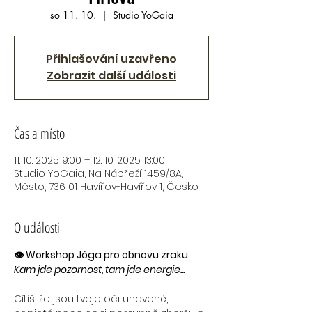
so 11. 10.
  |  
Studio YoGaia
Přihlašování uzavřeno
Zobrazit další události
Čas a místo
11. 10. 2025 9:00 – 12. 10. 2025 13:00
Studio YoGaia, Na Nábřeží 1459/8A,
Město, 736 01 Havířov-Havířov 1, Česko
O události
👁 Workshop Jóga pro obnovu zraku
Kam jde pozornost, tam jde energie...
Cítíš, že jsou tvoje oči unavené, 