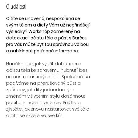
O události
Cítíte se unavená, nespokojená se 
svým tělem a diety Vám už nepřinášejí 
výsledky? Workshop zaměřený na 
detoxikaci, očistu těla a půst s Barčou 
pro Vás může být tou správnou volbou 
a nabídnout potřebné informace.
Naučíme se, jak využít detoxikaci a 
očistu těla ke zdravému hubnutí, bez 
nutnosti drastických diet. Společně se 
podíváme na přerušovaný půst a 
způsoby, jak díky jednoduchým 
změnám v životním stylu dosáhnout 
pocitu lehkosti a energie. Přijďte a 
zjistěte, jak znovu nastartovat své tělo 
a cítit se skvěle ve své kůži!
Co vás v tomto workshopu čeká: