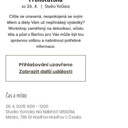
so 26. 4.
  |  
Studio YoGaia
Cítíte se unavená, nespokojená se svým
tělem a diety Vám už nepřinášejí výsledky?
Workshop zaměřený na detoxikaci, očistu
těla a půst s Barčou pro Vás může být tou
správnou volbou a nabídnout potřebné
informace.
Přihlašování uzavřeno
Zobrazit další události
Čas a místo
26. 4. 2025 9:00 – 12:00
Studio YoGaia, Na Nábřeží 1459/8A,
Město, 736 01 Havířov-Havířov 1, Česko