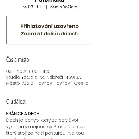
ne 03. 11.
  |  
Studio YoGaia
Přihlašování uzavřeno
Zobrazit další události
Čas a místo
03. 11. 2024 9:00 – 11:30
Studio YoGaia, Na Nábřeží 1459/8A,
Město, 736 01 Havířov-Havířov 1, Česko
O události
BRÁNICE A DECH 
Dech je pohyb, který za celý život 
vykonáme nejčastěji. Bránice je sval, 
který stojí za naší posturou, kvalitou 