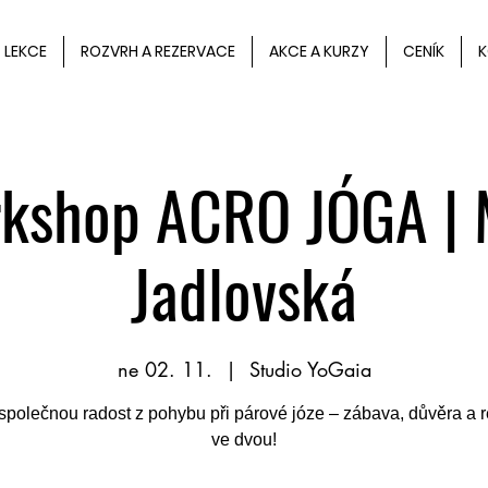
LEKCE
ROZVRH A REZERVACE
AKCE A KURZY
CENÍK
K
kshop ACRO JÓGA | 
Jadlovská
ne 02. 11.
  |  
Studio YoGaia
 společnou radost z pohybu při párové józe – zábava, důvěra a 
ve dvou!