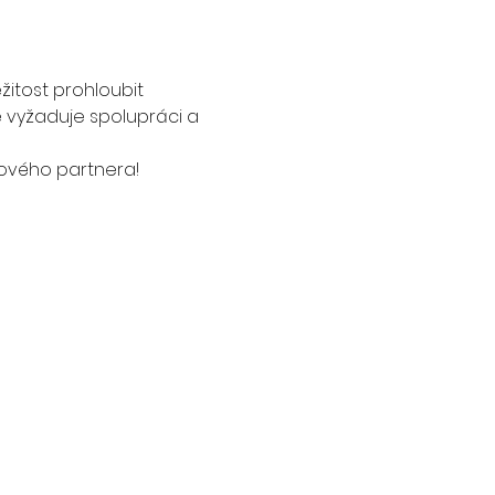
ežitost prohloubit 
xe vyžaduje spolupráci a 
gového partnera! 