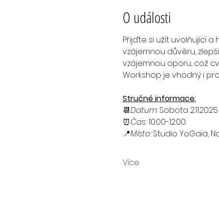
O události
Přijďte si užít uvolňující 
vzájemnou důvěru, zlepšit
vzájemnou oporu, což cv
Workshop je vhodný i pro
Stručné informace:
📆
Datum
: Sobota 2.11.2025
⏰
Čas:
 10:00-12:00
📍
Místo:
 Studio YoGaia, N
Více