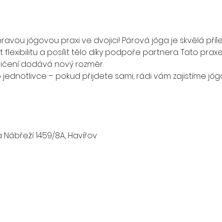
a hravou jógovou praxi ve dvojici! Párová jóga je skvělá příl
 flexibilitu a posílit tělo díky podpoře partnera. Tato pra
ičení dodává nový rozměr.
 jednotlivce – pokud přijdete sami, rádi vám zajistíme jó
a Nábřeží 1459/8A, Havířov