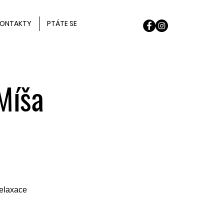
ONTAKTY
PTÁTE SE
Míša
relaxace