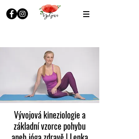
Vývojová kineziologie a
základní vzorce pohybu
aneb jóga zdravě | Lenka