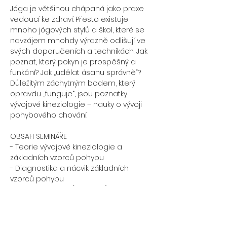
Jóga je většinou chápaná jako praxe 
vedoucí ke zdraví. Přesto existuje 
mnoho jógových stylů a škol, které se 
navzájem mnohdy výrazně odlišují ve 
svých doporučeních a technikách. Jak 
poznat, který pokyn je prospěšný a 
funkční? Jak „udělat ásanu správně“? 
Důležitým záchytným bodem, který 
opravdu „funguje“, jsou poznatky 
vývojové kineziologie – nauky o vývoji 
pohybového chování. 
OBSAH SEMINÁŘE
- Teorie vývojové kineziologie a 
základních vzorců pohybu
- Diagnostika a nácvik základních 
vzorců pohybu
- Ontogenetické (vývojové) pozice 
v jógové terapii
- Základní vzorce pohybu v ásanách
- Souvislosti s pránájámou a 