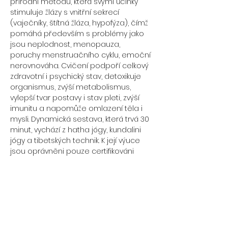
přírodní metodu, která svými účinky 
stimuluje žlázy s vnitřní sekrecí 
(vaječníky, štítná žláza, hypofýza), čímž 
pomáhá především s problémy jako 
jsou neplodnost, menopauza, 
poruchy menstruačního cyklu, emoční 
nerovnováha. Cvičení podpoří celkový 
zdravotní i psychický stav, detoxikuje 
organismus, zvýší metabolismus, 
vylepší tvar postavy i stav pleti, zvýší 
imunitu a napomůže omlazení těla i 
mysli. Dynamická sestava, která trvá 30 
minut, vychází z hatha jógy, kundalini 
jógy a tibetských technik. K její výuce 
jsou oprávněni pouze certifikováni 
lektoři.
Případové studie prokázaly:
- Při půlhodinovém cvičení 16 dní v 
měsíci narostla za 4 měsíce 
účastnicím studie, které nemohly 
otěhotnět, v průměru hormonální 
hladina o 254%