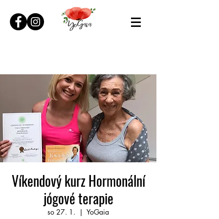
Víkendový kurz Hormonální
jógové terapie
so 27. 1.
  |  
YoGaia