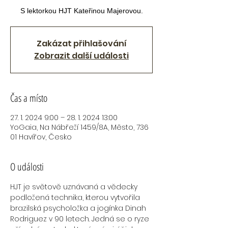
S lektorkou HJT Kateřinou Majerovou.
Zakázat přihlašování
Zobrazit další události
Čas a místo
27. 1. 2024 9:00 – 28. 1. 2024 13:00
YoGaia, Na Nábřeží 1459/8A, Město, 736
01 Havířov, Česko
O události
HJT je světově uznávaná a vědecky 
podložená technika, kterou vytvořila 
brazilská psycholožka a jogínka Dinah 
Rodriguez v 90 letech. Jedná se o ryze 