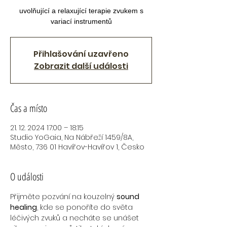
uvolňující a relaxující terapie zvukem s
variací instrumentů
Přihlašování uzavřeno
Zobrazit další události
Čas a místo
21. 12. 2024 17:00 – 18:15
Studio YoGaia, Na Nábřeží 1459/8A,
Město, 736 01 Havířov-Havířov 1, Česko
O události
Přijměte pozvání na kouzelný 
sound 
healing
, kde se ponoříte do světa 
léčivých zvuků a necháte se unášet 