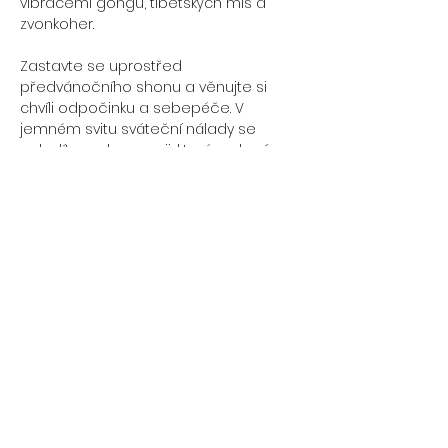
vibracemi gongů, tibetských mís a 
zvonkoher.
Zastavte se uprostřed 
předvánočního shonu a věnujte si 
chvíli odpočinku a sebepéče. V 
jemném svitu sváteční nálady se 
naladíte na harmonii, která uzdraví 
vaše tělo i mysl.
Kdy a kde: 
Sobota 
21. 12. 2024
🕔 17:00–18:15
📍 
Studio YoGaia
, Na Nábřeží 1459/8A, 
Havířov
Cena:
 300 Kč
Více