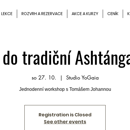
LEKCE
ROZVRH A REZERVACE
AKCE A KURZY
CENÍK
K
do tradiční Ashtáng
so 27. 10.
  |  
Studio YoGaia
Jednodenní workshop s Tomášem Johannou
Registration is Closed
See other events