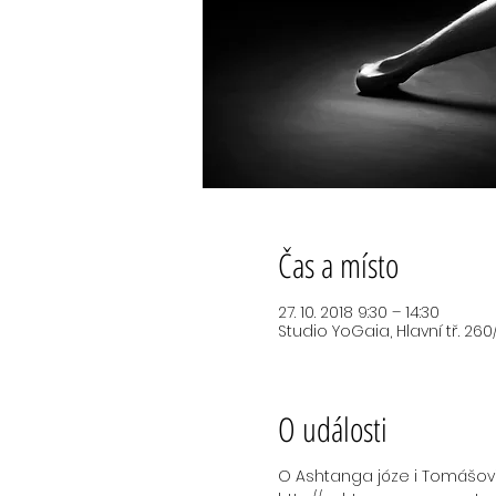
Čas a místo
27. 10. 2018 9:30 – 14:30
Studio YoGaia, Hlavní tř. 260
O události
O Ashtanga józe i Tomášov