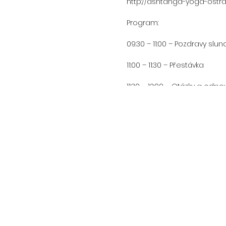
http://ashtanga-yoga-ostr
Program:
09:30 – 11:00 – Pozdravy slunc
11:00 – 11:30 – Přestávka
11:30 – 12:00 – Otázky a odp
12:00 – cca 14:30 –Pozice ve 
Aby byl workshop co nejvíce
minimálně 30% zálohy - pla
"Úvod do Ashtangy". Záloha 
registraci převést na někoh
Cena: 700,- Kč