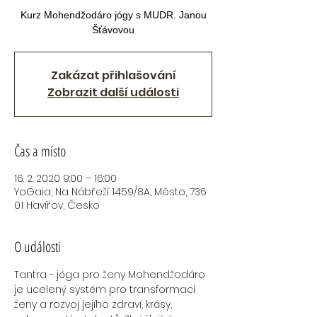
Kurz Mohendžodáro jógy s MUDR. Janou
Šťávovou
Zakázat přihlašování
Zobrazit další události
Čas a místo
16. 2. 2020 9:00 – 16:00
YoGaia, Na Nábřeží 1459/8A, Město, 736
01 Havířov, Česko
O události
Tantra - jóga pro ženy Mohendžodáro 
je ucelený systém pro transformaci 
ženy a rozvoj jejího zdraví, krásy, 