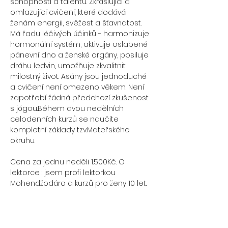
schopností a talentů. Zkrášlující a 
omlazující cvičení, které dodává 
ženám energii, svěžest a šťavnatost. 
Má řadu léčivých účinků - harmonizuje 
hormonální systém, aktivuje oslabené 
pánevní dno a ženské orgány, posiluje 
dráhu ledvin, umožňuje zkvalitnit 
milostný život. Asány jsou jednoduché 
a cvičení není omezeno věkem. Není 
zapotřebí žádná předchozí zkušenost 
s jógou.Během dvou nedělních 
celodenních kurzů se naučíte 
kompletní základy tzv.Mateřského 
Cena za jednu neděli 1.500Kč. O 
lektorce : jsem profi lektorkou 
Další termín setkání: 15.3., přihlášení je 
samostatné v rezervačním systému 
studia, není nutné absolvovat i druhou 