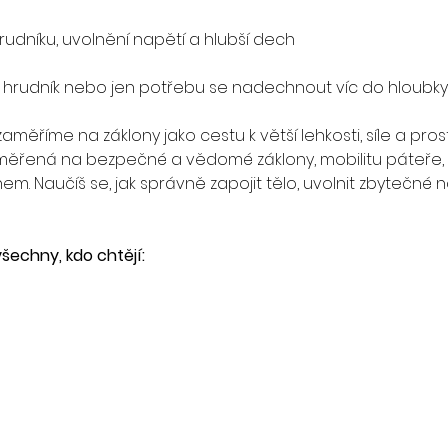
udníku, uvolnění napětí a hlubší dech 
ný hrudník nebo jen potřebu se nadechnout víc do hloubky
ěříme na záklony jako cestu k větší lehkosti, síle a prost
měřená na bezpečné a vědomé záklony, mobilitu páteře, 
. Naučíš se, jak správně zapojit tělo, uvolnit zbytečné na
šechny, kdo chtějí: