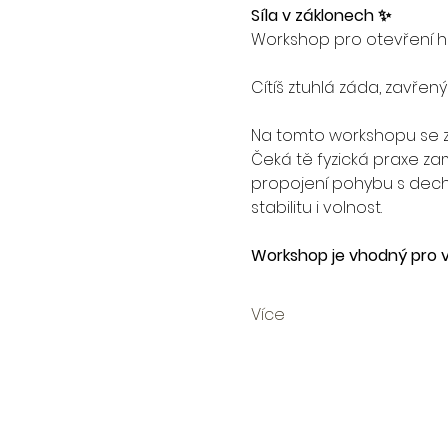
Síla v záklonech ✨
Workshop pro otevření hr
Cítíš ztuhlá záda, zavře
Na tomto workshopu se zam
Čeká tě fyzická praxe za
propojení pohybu s dechem
stabilitu i volnost.
Workshop je vhodný pro v
Více