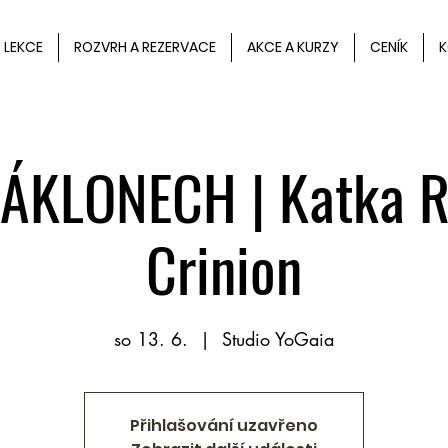
LEKCE
ROZVRH A REZERVACE
AKCE A KURZY
CENÍK
K
ZÁKLONECH | Katka R
Crinion
so 13. 6.
  |  
Studio YoGaia
Přihlašování uzavřeno