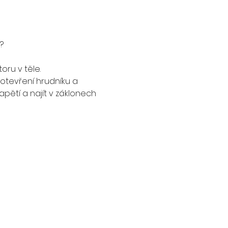
?
oru v těle.
otevření hrudníku a 
pětí a najít v záklonech 