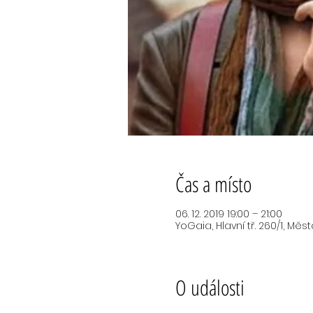
Čas a místo
06. 12. 2019 19:00 – 21:00
YoGaia, Hlavní tř. 260/1, Měs
O události