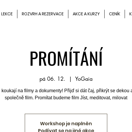
LEKCE
ROZVRH A REZERVACE
AKCE A KURZY
CENÍK
K
PROMÍTÁNÍ
pá 06. 12.
  |  
YoGaia
ni koukají na filmy a dokumenty! Přijď si dát čaj, přikrýt se dekou a
společně film. Promítat budeme film Jíst, meditovat, milovat
Workshop je naplněn
Podívat se na jiné akce