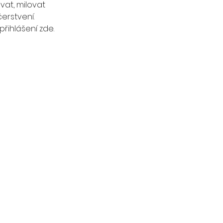
vat, milovat
erstvení.
řihlášení zde.