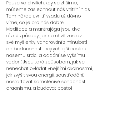
Pouze ve chvílích, kdy se ztišíme, 
můžeme zaslechnout náš vnitřní hlas. 
Tam někde uvnitř vzadu už dávno 
Meditace a mantrajóga jsou dva 
různé způsoby, jak na chvíli zastavit 
své myšlenky, vandrování z minulosti 
do budoucnosti, nejrychlejší cesta k 
našemu srdci a oddání se vyššímu 
vedení. Jsou také způsobem, jak se 
nenechat ovládat vnějšími okolnostmi, 
jak zvýšit svou energii, soustředění, 
nastartovat samoléčivé schopnosti 
organismu, a budovat postoj 
pozorovatele, který nám pomáhá řešit 
Mantrajóga je nejspolehlivějším 
způsobem, jak otevřít naše srdce a 
podpořit důvěru v to, že se věci dějí, 
Pravidelná meditační praxe a 