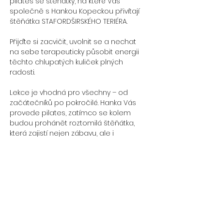
pilates se štěňátky, na které Vás 
společně s Hankou Kopeckou přivítají 
štěňátka STAFORDŠIRSKÉHO TERIÉRA.
Přijďte si zacvičit, uvolnit se a nechat 
na sebe terapeuticky působit energii 
těchto chlupatých kuliček plných 
radosti. 
Lekce je vhodná pro všechny – od 
začátečníků po pokročilé. Hanka Vás 
provede pilates, zatímco se kolem 
budou prohánět roztomilá štěňátka, 
která zajistí nejen zábavu, ale i 
terapeutickou pohodu. Pilates se 
štěňátky je perfektní příležitost, jak 
znovuobnovit sílu a načerpat dobrou 
náladu. Vezměte s sebou partnera, 
maminku, tatínka či kamarádku a 
přijďte se společně nabít potřebnou 
pozitivní energií. 