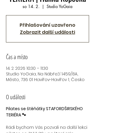
so 14. 2.
  |  
Studio YoGaia
Přihlašování uzavřeno
Zobrazit další události
Čas a místo
14. 2. 2026 10:30 – 11:30
Studio YoGaia, Na Nábřeží 1459/8A,
Město, 736 01 Havířov-Havířov 1, Česko
O události
Pilates se štěňátky STAFORDŠIRSKÉHO 
TERIÉRA 🐾
Rádi bychom Vás pozvali na další lekci 