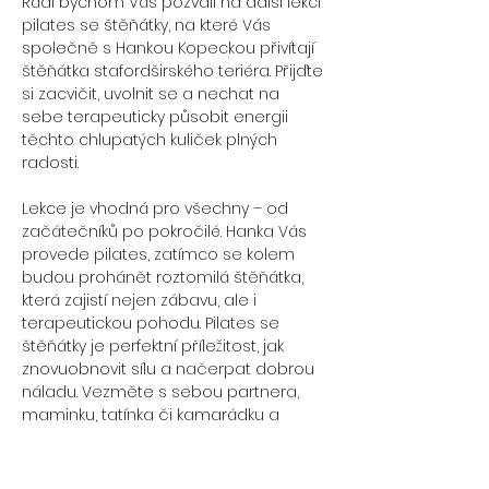
Rádi bychom Vás pozvali na další lekci 
pilates se štěňátky, na které Vás 
společně s Hankou Kopeckou přivítají 
štěňátka stafordširského teriéra. Přijďte 
si zacvičit, uvolnit se a nechat na 
sebe terapeuticky působit energii 
těchto chlupatých kuliček plných 
radosti. 
Lekce je vhodná pro všechny – od 
začátečníků po pokročilé. Hanka Vás 
provede pilates, zatímco se kolem 
budou prohánět roztomilá štěňátka, 
která zajistí nejen zábavu, ale i 
terapeutickou pohodu. Pilates se 
štěňátky je perfektní příležitost, jak 
znovuobnovit sílu a načerpat dobrou 
náladu. Vezměte s sebou partnera, 
maminku, tatínka či kamarádku a 
přijďte se společně nabít potřebnou 
pozitivní energií. 