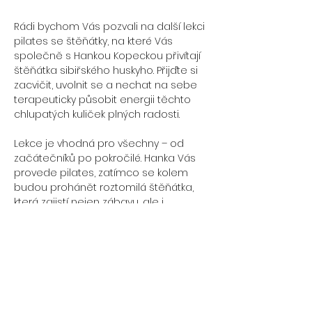
Rádi bychom Vás pozvali na další lekci 
pilates se štěňátky, na které Vás 
společně s Hankou Kopeckou přivítají 
štěňátka sibiřského huskyho. Přijďte si 
zacvičit, uvolnit se a nechat na sebe 
terapeuticky působit energii těchto 
chlupatých kuliček plných radosti. 
Lekce je vhodná pro všechny – od 
začátečníků po pokročilé. Hanka Vás 
provede pilates, zatímco se kolem 
budou prohánět roztomilá štěňátka, 
která zajistí nejen zábavu, ale i 
terapeutickou pohodu. Pilates se 
štěňátky je perfektní příležitost, jak 
znovuobnovit sílu a načerpat dobrou 
náladu. Vezměte s sebou partnera, 
maminku, tatínka či kamarádku a 
přijďte se společně nabít potřebnou 
pozitivní energií. 