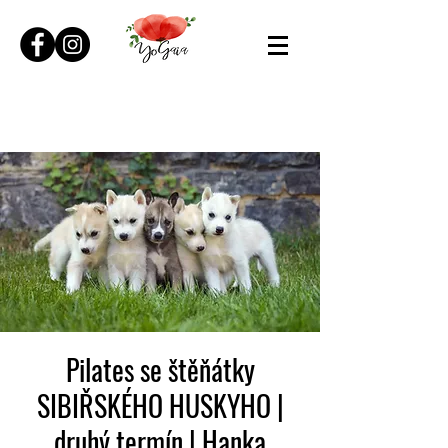
Pilates se štěňátky
SIBIŘSKÉHO HUSKYHO |
druhý termín | Hanka