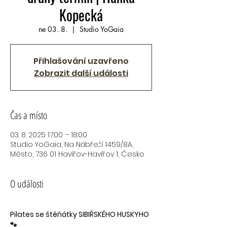
Kopecká
ne 03. 8.
  |  
Studio YoGaia
Přihlašování uzavřeno
Zobrazit další události
Čas a místo
03. 8. 2025 17:00 – 18:00
Studio YoGaia, Na Nábřeží 1459/8A,
Město, 736 01 Havířov-Havířov 1, Česko
O události
Pilates se štěňátky SIBIŘSKÉHO HUSKYHO 
🐾