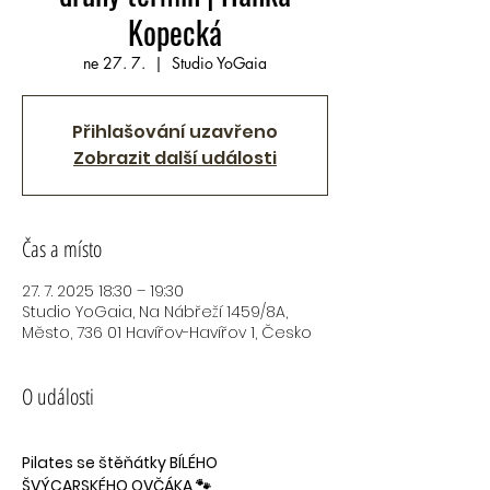
Kopecká
ne 27. 7.
  |  
Studio YoGaia
Přihlašování uzavřeno
Zobrazit další události
Čas a místo
27. 7. 2025 18:30 – 19:30
Studio YoGaia, Na Nábřeží 1459/8A,
Město, 736 01 Havířov-Havířov 1, Česko
O události
Pilates se štěňátky BÍLÉHO 
ŠVÝCARSKÉHO OVČÁKA 🐾