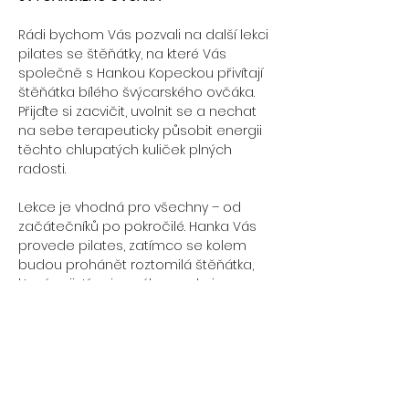
Rádi bychom Vás pozvali na další lekci 
pilates se štěňátky, na které Vás 
společně s Hankou Kopeckou přivítají 
štěňátka bílého švýcarského ovčáka. 
Přijďte si zacvičit, uvolnit se a nechat 
na sebe terapeuticky působit energii 
těchto chlupatých kuliček plných 
radosti. 
Lekce je vhodná pro všechny – od 
začátečníků po pokročilé. Hanka Vás 
provede pilates, zatímco se kolem 
budou prohánět roztomilá štěňátka, 
která zajistí nejen zábavu, ale i 
terapeutickou pohodu. Pilates se 
štěňátky je perfektní příležitost, jak 
znovuobnovit sílu a načerpat dobrou 
náladu. Vezměte s sebou partnera, 
maminku, tatínka či kamarádku a 
přijďte se společně nabít potřebnou 