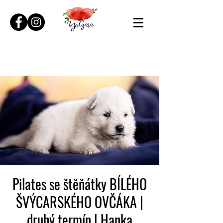
Pilates se štěňátky BÍLÉHO
ŠVÝCARSKÉHO OVČÁKA |
druhý termín | Hanka