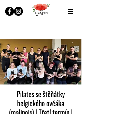
Pilates se štěňátky
belgického ovčáka
(malinois) | Třetí termín |