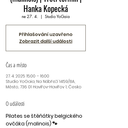
Hanka Kopecká
ne 27. 4.
  |  
Studio YoGaia
Přihlašování uzavřeno
Zobrazit další události
Čas a místo
27. 4. 2025 15:00 – 16:00
Studio YoGaia, Na Nábřeží 1459/8A,
Město, 736 01 Havířov-Havířov 1, Česko
O události
Pilates se štěňátky belgického 
ovčáka (malinois) 🐾