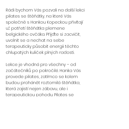
Rádi bychom Vás pozvali na další lekci 
pilates se štěňátky, na které Vás 
společně s Hankou Kopeckou přivítají 
už potřetí štěňátka plemene 
belgického ovčáka. Přijďte si zacvičit, 
uvolnit se a nechat na sebe 
terapeuticky působit energii těchto 
chlupatých kuliček plných radosti.
Lekce je vhodná pro všechny – od 
začátečníků po pokročilé. Hanka Vás 
provede pilates, zatímco se kolem 
budou prohánět roztomilá štěňátka, 
která zajistí nejen zábavu, ale i 
terapeutickou pohodu. Pilates se 
štěňátky je perfektní příležitost, jak 
znovuobnovit sílu a načerpat dobrou 
náladu. Vezměte s sebou partnera, 
maminku, tatínka či kamarádku a 
přijďte se společně nabít potřebnou 