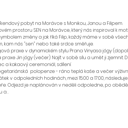
kendový pobyt na Morávce s Monikou, Janou a Filipem. 
vém prostoru SEN na Morávce, který nás inspiroval k mot
 symbolem změny a jak říká Filip, každý máme v sobě všech
, kam nás "sen" nebo také srdce směřuje. 
ógová praxe v dynamickém stylu Prana Vinyasa jógy (dop
praxe Jin jógy (večer). Najít v sobě sílu a umět ji zjemnit.
ec a kakaový ceremoniál, sdílení. 
etariánská  polopenze - ráno teplá kaše a večer výživn
tek v odpoledních hodinách, mezi 15:00 a 17:00, následuj
eře. Odjezd je naplánován v neděli odpoledne, po obědě.
u a…