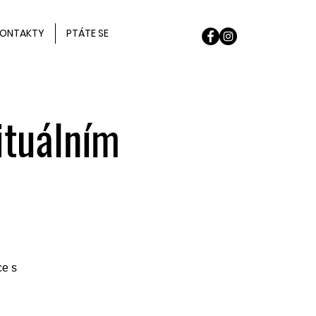
ONTAKTY
PTÁTE SE
ituálním
ce s