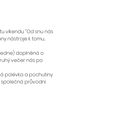
tu víkendu "Od snu nás 
ny nástroje k tomu, 
oledne) doplněná o 
 Druhý večer nás po 
á polévka a pochutiny. 
e společná průvodní 
 