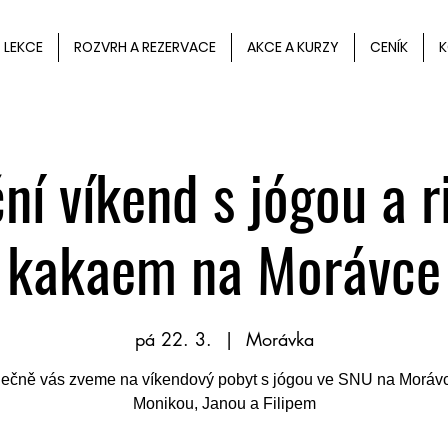
LEKCE
ROZVRH A REZERVACE
AKCE A KURZY
CENÍK
K
ní víkend s jógou a r
kakaem na Morávce
pá 22. 3.
  |  
Morávka
ečně vás zveme na víkendový pobyt s jógou ve SNU na Moráv
Monikou, Janou a Filipem