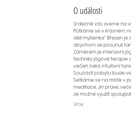
O události
Srdečně vás zveme na ví
Potkáme se v krásném, no
dělí myšlenka". Březen je
abychom se posunuli tam
Záměrem je intenzivní j
techniky jógové terapie a 
večeři čeká intuitivní tan
Součástí pobytu bude veg
Setkáme se na místě v pá
meditace, Jin praxe, več
Je možné využít spolujízd
Více