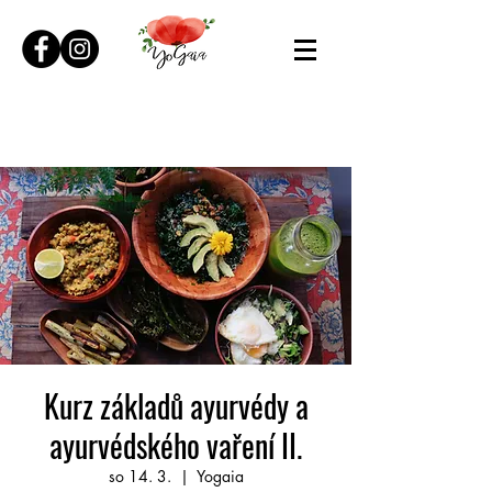
Kurz základů ayurvédy a
ayurvédského vaření II.
so 14. 3.
  |  
Yogaia