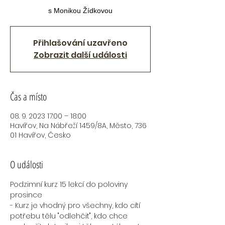
s Monikou Žídkovou
Přihlašování uzavřeno
Zobrazit další události
Čas a místo
08. 9. 2023 17:00 – 18:00
Havířov, Na Nábřeží 1459/8A, Město, 736
01 Havířov, Česko
O události
Podzimní kurz 15 lekcí do poloviny 
prosince
- Kurz je vhodný pro všechny, kdo cítí 
potřebu tělu "odlehčit", kdo chce 