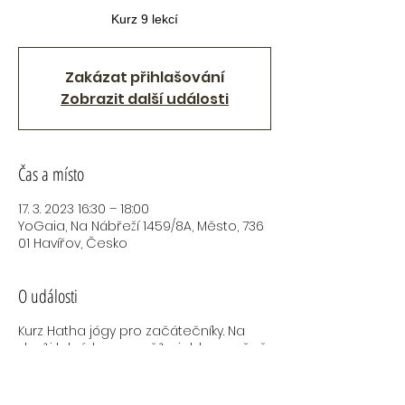
Kurz 9 lekcí
Zakázat přihlašování
Zobrazit další události
Čas a místo
17. 3. 2023 16:30 – 18:00
YoGaia, Na Nábřeží 1459/8A, Město, 736
01 Havířov, Česko
O události
Kurz Hatha jógy pro začátečníky. Na
devíti lekcích se naučíte jak bezpečně
provádět Hatha jógové ásany, naučíte
se základní dechové techniky,
protáhnete se, naučíte se odpočívat