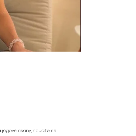
a jógové ásany, naučíte se