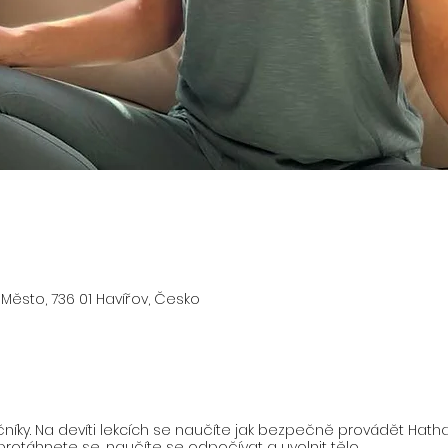
 Město, 736 01 Havířov, Česko
níky. Na devíti lekcích se naučíte jak bezpečně provádět Hath
protáhnete se, naučíte se odpočívat a uvolnit tělo.