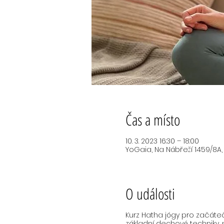
Čas a místo
10. 3. 2023 16:30 – 18:00
YoGaia, Na Nábřeží 1459/8A,
O události
Kurz Hatha jógy pro začáteč
základní dechové techniky, 