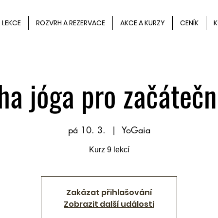
LEKCE
ROZVRH A REZERVACE
AKCE A KURZY
CENÍK
K
a jóga pro začáteční
pá 10. 3.
  |  
YoGaia
Kurz 9 lekcí
Zakázat přihlašování
Zobrazit další události