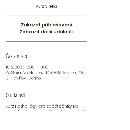
Kurz 9 lekcí
Zakázat přihlašování
Zobrazit další události
Čas a místo
10. 2. 2023 16:30 – 18:00
YoGaia, Na Nábřeží 1459/8A, Město, 736
01 Havířov, Česko
O události
Kurz Hatha jógy pro začátečníky. Na
devíti lekcích se naučíte jak bezpečně
provádět Hatha jógové ásany, naučíte
se základní dechové techniky,
protáhnete se, naučíte se odpočívat