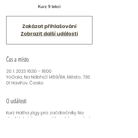
Kurz 9 lekcí
Zakázat přihlašování
Zobrazit další události
Čas a místo
20. 1. 2023 16:30 – 18:00
YoGaia, Na Nábřeží 1459/8A, Město, 736
01 Havířov, Česko
O události
Kurz Hatha jógy pro začátečníky. Na
devíti lekcích se naučíte jak bezpečně
provádět Hatha jógové ásany, naučíte
se základní dechové techniky,
protáhnete se, naučíte se odpočívat