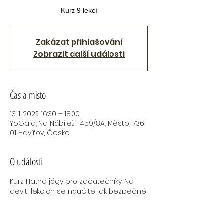
Kurz 9 lekcí
Zakázat přihlašování
Zobrazit další události
Čas a místo
13. 1. 2023 16:30 – 18:00
YoGaia, Na Nábřeží 1459/8A, Město, 736
01 Havířov, Česko
O události
Kurz Hatha jógy pro začátečníky. Na 
devíti lekcích se naučíte jak bezpečně 
provádět Hatha jógové ásany, naučíte 
se základní dechové techniky, 