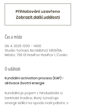
Přihlašování uzavřeno
Zobrazit další události
Čas a místo
06. 4. 2025 12:00 – 14:00
Studio YoGaia, Na Nábřeží 1459/8A,
Město, 736 01 Havířov-Havířov 1, Česko
O události
Kundalini activation process (KAP) - 
aktivace životní energie
Kundalini je pojem z hinduistické a 
tantrické tradice, který označuje 
energii sídlící na spodu naší páteře, v 