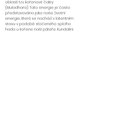
oblasti tzv. kořenové čakry 
(Muladhara). Tato energie je často 
představována jako naše životní 
energie, která se nachází v latentním 
stavu v podobě stočeného spícího 
hada u kořene naší páteře. Kundalini 
aktivační proces tuto energii probouzí, 
což přináší spoustu benefitů:
°pocit blaženosti
°pocit bezpodmínečné lásky
°pocity jednoty
°harmonizace psychického stavu
Více