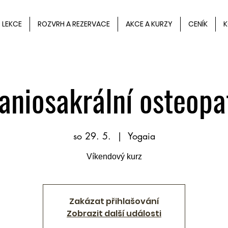
LEKCE
ROZVRH A REZERVACE
AKCE A KURZY
CENÍK
K
aniosakrální osteopa
so 29. 5.
  |  
Yogaia
Víkendový kurz
Zakázat přihlašování
Zobrazit další události