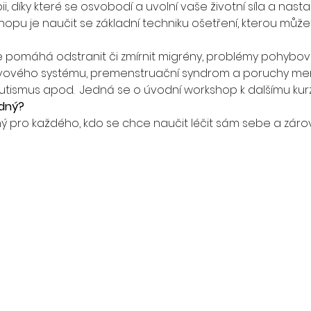
, díky které se osvobodí a uvolní vaše životní síla a nast
opu je naučit se základní techniku ošetření, kterou může
e pomáhá odstranit či zmírnit migrény, problémy pohybové
vového systému, premenstruační syndrom a poruchy men
utismus apod.  Jedná se o úvodní workshop k dalšímu kurzu
dný? 
 pro každého, kdo se chce naučit léčit sám sebe a zárov