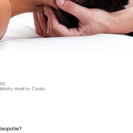
:00
 Město, Havířov, Česko
steopatie? 