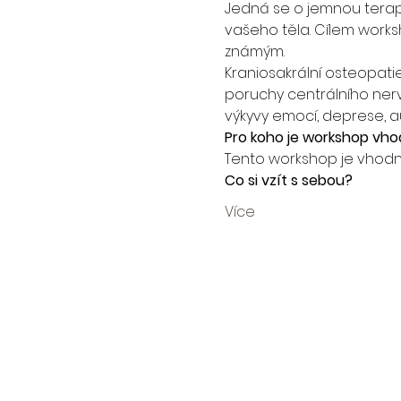
Jedná se o jemnou terapii
vašeho těla. Cílem worksh
známým.  
Kraniosakrální osteopati
poruchy centrálního ner
výkyvy emocí, deprese, a
Pro koho je workshop vho
Tento workshop je vhodný
Co si vzít s sebou? 
Více