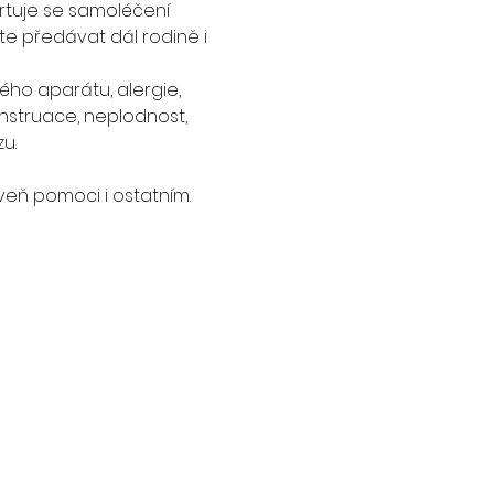
artuje se samoléčení 
te předávat dál rodině i 
ho aparátu, alergie, 
struace, neplodnost, 
.  
eň pomoci i ostatním.  