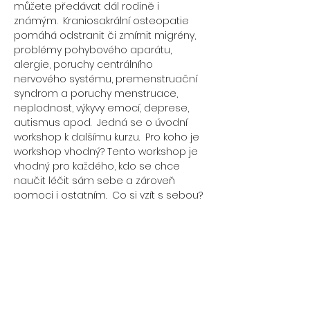
můžete předávat dál rodině i 
známým.  Kraniosakrální osteopatie 
pomáhá odstranit či zmírnit migrény, 
problémy pohybového aparátu, 
alergie, poruchy centrálního 
nervového systému, premenstruační 
syndrom a poruchy menstruace, 
neplodnost, výkyvy emocí, deprese, 
autismus apod.  Jedná se o úvodní 
workshop k dalšímu kurzu.  Pro koho je 
workshop vhodný? Tento workshop je 
vhodný pro každého, kdo se chce 
naučit léčit sám sebe a zároveň 
pomoci i ostatním.  Co si vzít s sebou? 
S sebou si vezměte pohodlné 
oblečení, přezůvky, polštářek, 
prostěradlo (terapie se provádí na 
lehátkách), deku, psací potřeby, papír, 
svačinku a dobrou náladu :-D Pro 
zájemce: Pokud budete mít zájem 
vyzkoušet si během kurzu i 