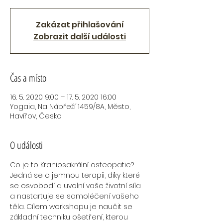
Zakázat přihlašování
Zobrazit další události
Čas a místo
16. 5. 2020 9:00 – 17. 5. 2020 16:00
Yogaia, Na Nábřeží 1459/8A, Město,
Havířov, Česko
O události
Co je to Kraniosakrální osteopatie? 
Jedná se o jemnou terapii, díky které 
se osvobodí a uvolní vaše životní síla 
a nastartuje se samoléčení vašeho 
těla. Cílem workshopu je naučit se 
základní techniku ošetření, kterou 