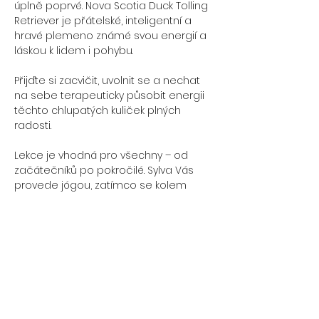
úplně poprvé. Nova Scotia Duck Tolling 
Retriever je přátelské, inteligentní a 
hravé plemeno známé svou energií a 
láskou k lidem i pohybu.
Přijďte si zacvičit, uvolnit se a nechat 
na sebe terapeuticky působit energii 
těchto chlupatých kuliček plných 
radosti. 
Lekce je vhodná pro všechny – od 
začátečníků po pokročilé. Sylva Vás 
provede jógou, zatímco se kolem 
budou prohánět roztomilá štěňátka, 
která zajistí nejen zábavu, ale i 
terapeutickou pohodu.
Jóga se štěňátky je perfektní 
příležitost, jak znovuobnovit sílu a 
načerpat dobrou náladu. Vezměte s 
sebou partnera, maminku, tatínka či 