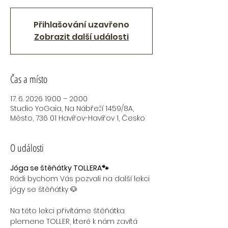
Přihlašování uzavřeno
Zobrazit další události
Čas a místo
17. 6. 2026 19:00 – 20:00
Studio YoGaia, Na Nábřeží 1459/8A,
Město, 736 01 Havířov-Havířov 1, Česko
O události
Jóga se štěňátky TOLLERA🐾
Rádi bychom Vás pozvali na další lekci 
jógy se štěňátky 🐶
Na této lekci přivítáme štěňátka 
plemene TOLLER, které k nám zavítá 