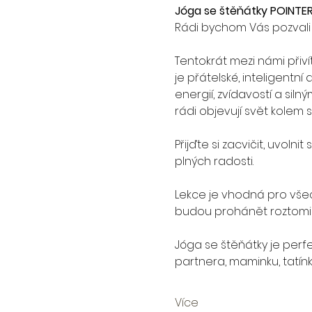
Jóga se štěňátky POINTE
Rádi bychom Vás pozvali n
Tentokrát mezi námi přiv
je přátelské, inteligentní
energií, zvídavostí a si
rádi objevují svět kolem
Přijďte si zacvičit, uvol
plných radosti. 
Lekce je vhodná pro všec
budou prohánět roztomilá 
Jóga se štěňátky je perfe
partnera, maminku, tatínk
Více