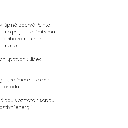
í úplně poprvé. Pointer 
. Tito psi jsou známí svou 
ntálního zaměstnání a 
plemeno.
 chlupatých kuliček 
gou, zatímco se kolem 
 pohodu. 
 náladu. Vezměte s sebou 
tivní energií. 