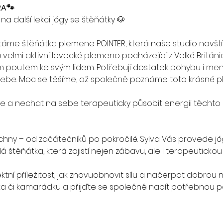
RA🐾
a další lekci jógy se štěňátky 🐶
ítáme štěňátka plemene POINTER, která naše studio navštív
 a velmi aktivní lovecké plemeno pocházející z Velké Británie
lným poutem ke svým lidem. Potřebují dostatek pohybu i me
 sebe. Moc se těšíme, až společně poznáme toto krásné 
nit se a nechat na sebe terapeuticky působit energii těchto
hny – od začátečníků po pokročilé. Sylva Vás provede jó
štěňátka, která zajistí nejen zábavu, ale i terapeutickou
ktní příležitost, jak znovuobnovit sílu a načerpat dobrou
a či kamarádku a přijďte se společně nabít potřebnou pozi