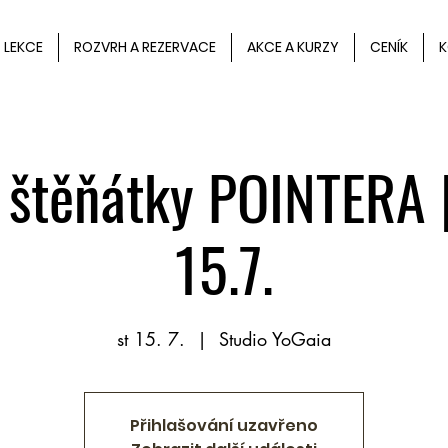
LEKCE
ROZVRH A REZERVACE
AKCE A KURZY
CENÍK
K
 štěňátky POINTERA 
15.7.
st 15. 7.
  |  
Studio YoGaia
Přihlašování uzavřeno