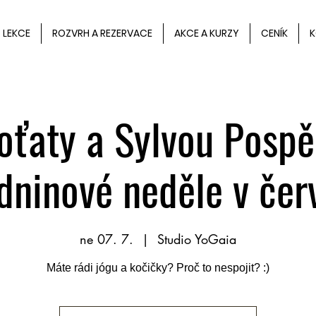
LEKCE
ROZVRH A REZERVACE
AKCE A KURZY
CENÍK
K
koťaty a Sylvou Pospě
dninové neděle v čer
ne 07. 7.
  |  
Studio YoGaia
Máte rádi jógu a kočičky? Proč to nespojit? :)