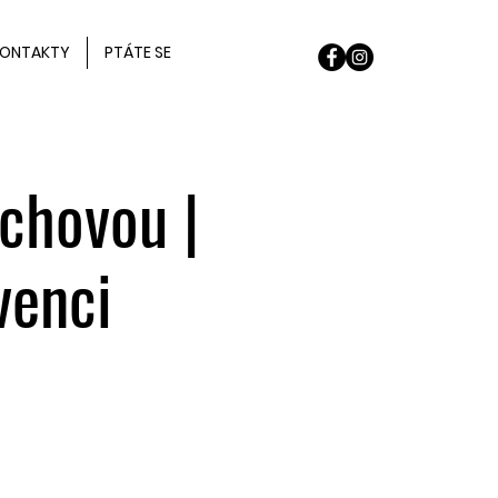
ONTAKTY
PTÁTE SE
chovou |
venci