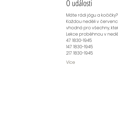
O události
Máte rádi jógu a kočičky? 
Každou neděli v červenci a
vhodná pro všechny, kteř
Lekce proběhnou v nedě
4.7. 18:30-19:45
14.7. 18:30-19:45
21.7. 18:30-19:45
Více