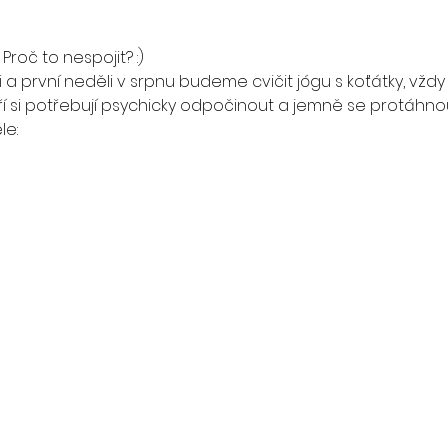
Proč to nespojit? :) 
 první neděli v srpnu budeme cvičit jógu s koťátky, vždy od
í si potřebují psychicky odpočinout a jemně se protáhnou
le: