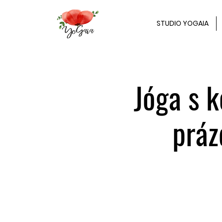
STUDIO YOGAIA
Jóga s 
práz