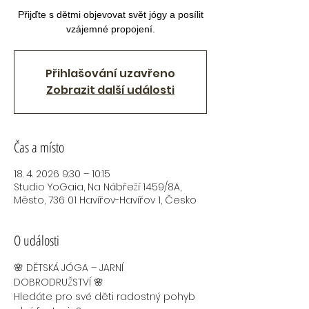
Přijďte s dětmi objevovat svět jógy a posílit
vzájemné propojení.
Přihlašování uzavřeno
Zobrazit další události
Čas a místo
18. 4. 2026 9:30 – 10:15
Studio YoGaia, Na Nábřeží 1459/8A,
Město, 736 01 Havířov-Havířov 1, Česko
O události
🌸 DĚTSKÁ JÓGA – JARNÍ 
DOBRODRUŽSTVÍ 🌸
Hledáte pro své děti radostný pohyb 