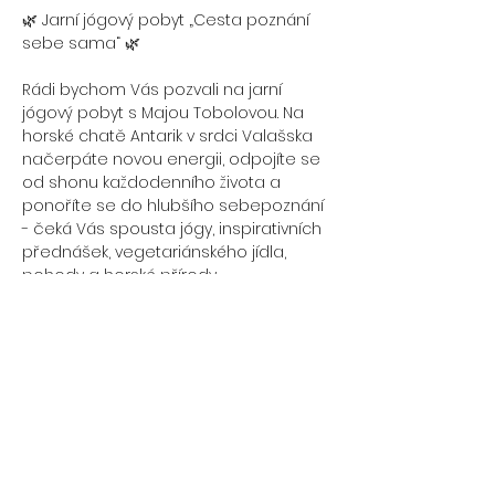
🌿 Jarní jógový pobyt „Cesta poznání 
sebe sama“ 🌿
Rádi bychom Vás pozvali na jarní 
jógový pobyt s Majou Tobolovou. Na 
horské chatě Antarik v srdci Valašska 
načerpáte novou energii, odpojíte se 
od shonu každodenního života a 
ponoříte se do hlubšího sebepoznání 
- čeká Vás spousta jógy, inspirativních 
přednášek, vegetariánského jídla, 
pohody a horské přírody.
🧘‍♀️ Na co se můžete těšit?
✨ Jóga a dechové techniky – podpora 
zdraví, harmonie těla i mysli
✨ Cvičení s prvky face jógy - 
neinvazivní omlazení obličeje
✨ Meditace s léčivými zvuky a 
vibracemi