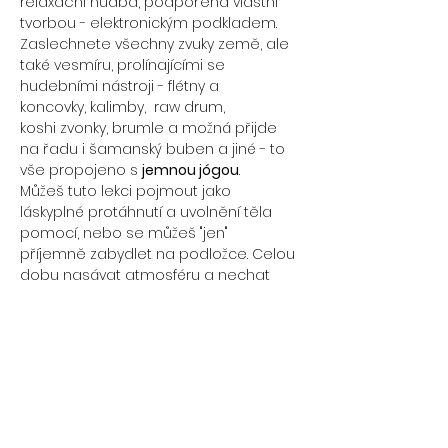
relaxační hudba, podpořena vlastní 
tvorbou - elektronickým podkladem. 
Zaslechnete všechny zvuky země, ale 
také vesmíru, prolínajícími se 
hudebními nástroji - flétny a 
koncovky, kalimby,  raw drum, 
koshi zvonky, brumle a možná přijde 
na řadu i šamanský buben a jiné - to 
vše propojeno s 
jemnou jógou
.
Můžeš tuto lekci pojmout jako 
láskyplné protáhnutí a uvolnění těla 
pomocí, nebo se můžeš "jen" 
příjemně zabydlet na podložce. Celou 
dobu nasávat atmosféru a nechat 
vibrace hudby laděné ve 432 Hz 
přeskládat v těle to, co není v souladu.
U nás je možné vše, nic nemá hranice. 
Ponoření se do sebe. Otevření srdce. 
 Lekce vhodná pro všechny. Příjemná 
společnost. Na závěr se uzemníme 
sladkou tečkou a pokud budeš chtít, 
tak společným satsangem.