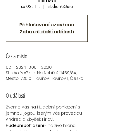
so 02. 11.
  |  
Studio YoGaia
Přihlašování uzavřeno
Zobrazit další události
Čas a místo
02. 11. 2024 18:00 – 20:00
Studio YoGaia, Na Nábřeží 1459/8A,
Město, 736 01 Havířov-Havířov 1, Česko
O události
Zveme Vás na Hudební pohlazení s 
jemnou jógou, kterým Vás provedou 
Andrea a Zbyšek Firlovi.
Hudební pohlazení 
- na živo hraná 